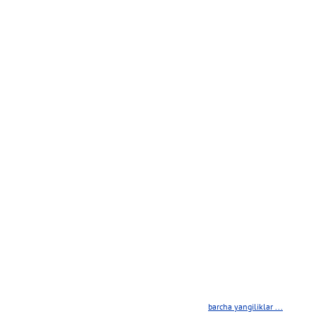
ko'proq
ko'proq
barcha yangiliklar ...