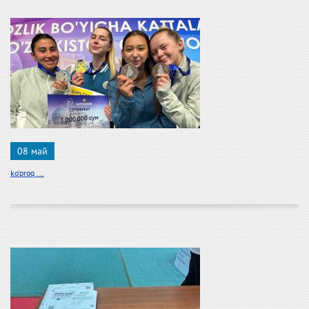
08 май
ko'proq ...