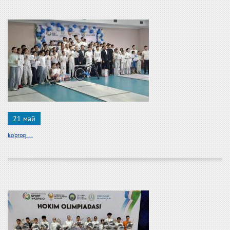
21 май
ko'proq ...