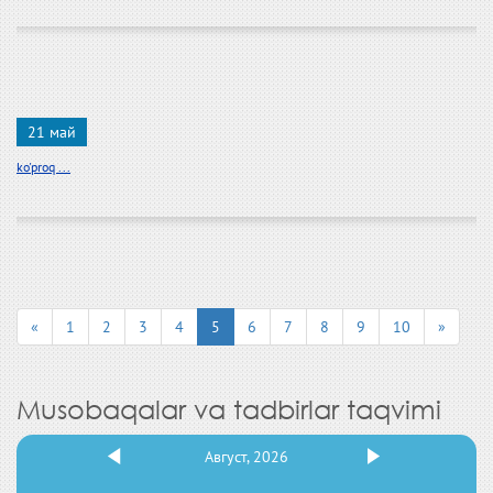
21 май
ko'proq ...
«
1
2
3
4
5
6
7
8
9
10
»
Musobaqalar va tadbirlar taqvimi
Август, 2026