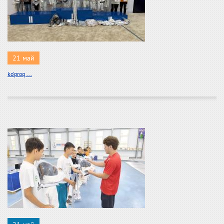
21 май
ko'proq ...