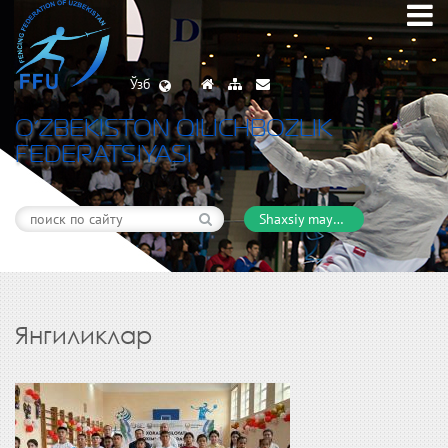
Ўзб
O’ZBEKISTON QILICHBOZLIK
FEDERATSIYASI
Shaxsiy maydon
Янгиликлар