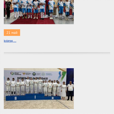
21 май
ko'proq ...