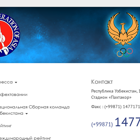
Контакт
ресса
Республика Узбекистан, 
 фехтовании
Стадион «Пахтакор»
Факс : (+99871) 147717
ациональная Сборная команда
збекистана
147
(+99871)
йтинг
еждународный рейтинг