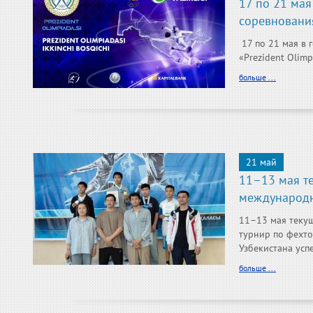
17 по 21 мая
соревнования 
17 по 21 мая в 
«Prezident Olimp
больше ...
21 май
11–13 мая те
международн
11–13 мая текущ
турнир по фехто
Узбекистана успе
больше ...