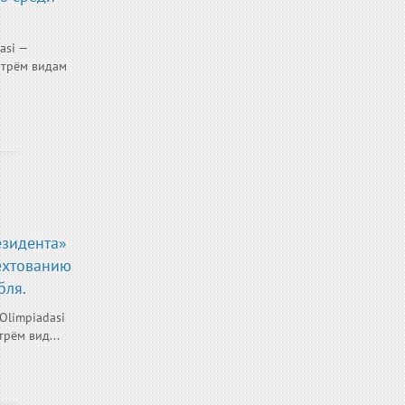
asi —
 трём видам
езидента»
ехтованию
бля.
Olimpiadasi
рём вид...