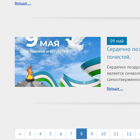
больше ...
09 май
Сердечно по
почестей.
Сердечно поздра
является символ
самоотверженност
больше ...
«
3
4
5
6
7
8
9
10
11
12