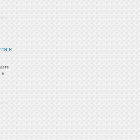
яти и
 дата
о и