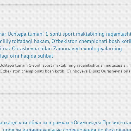
har Uchtepa tumani 1-sonli sport maktabining raqamlasht
milliy toifadagi hakam, O‘zbekiston chempionati bosh koti
Dilnaz Qurashevna bilan Zamonaviy texnologiyalarning
agi o‘rni haqida suhbat
Uchtepa tumani 1-sonli sport maktabining raqamlashtirish mutaxassisi, mi
 O‘zbekiston chempionati bosh kotibi O‘rinboyeva Dilnaz Qurashevna bila
маркандской области в рамках «Олимпиады Президента
 — прошли индивидуальные соревнования по фехтовани