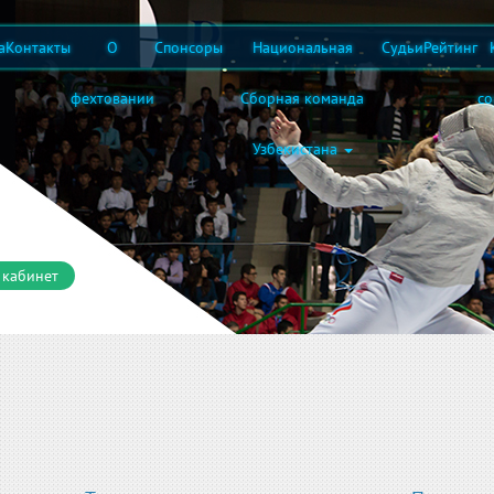
а
Контакты
О
Спонсоры
Национальная
Судьи
Рейтинг
фехтовании
Сборная команда
с
Узбекистана
 кабинет