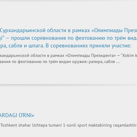
 Сурхандарьинской области в рамках «Олимпиады През
gi” — прошли соревнования по фехтованию по трём ви
ра, сабля и шпага. В соревнованиях приняли участие:
хандарьинской области в рамках «Олимпиады Президента» — “Xokim k
ания по фехтованию по трём видам оружия: рапира, сабля ...
RDAGI O‘RNI»
kent shahar Uchtepa tumani 1-sonli sport maktabining raqamlashtir