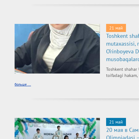
21 май
Toshkent sha
mutaxassisi, 
O‘rinboyeva 
musobaqalard
Toshkent shahar 
toifadagi hakam,
больше ...
21 май
20 мая в Са
Olimpiadasi