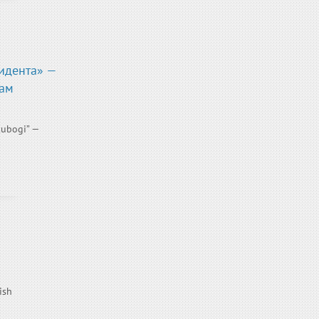
идента» —
дам
ubogi” —
ish