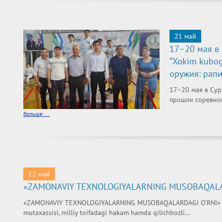
21 май
17–20 мая в
“Xokim kubo
оружия: рапи
17–20 мая в Сур
прошли соревнов
больше ...
12 май
«ZAMONAVIY TEXNOLOGIYALARNING MUSOBAQALA
«ZAMONAVIY TEXNOLOGIYALARNING MUSOBAQALARDAGI O‘RNI» Tosh
mutaxassisi, milliy toifadagi hakam hamda qilichbozli...