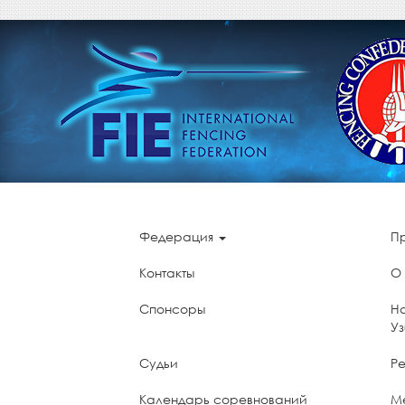
Федерация
П
Контакты
О
Спонсоры
Н
У
Судьи
Ре
Календарь соревнований
М