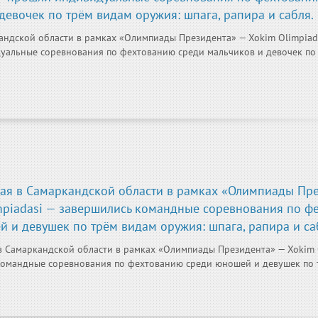
девочек по трём видам оружия: шпага, рапира и сабля.
андской области в рамках «Олимпиады Президента» — Xokim Olimpiad
уальные соревнования по фехтованию среди мальчиков и девочек по
мая в Самаркандской области в рамках «Олимпиады Пр
mpiadasi — завершились командные соревнования по ф
 и девушек по трём видам оружия: шпага, рапира и са
в Самаркандской области в рамках «Олимпиады Президента» — Xokim 
омандные соревнования по фехтованию среди юношей и девушек по т