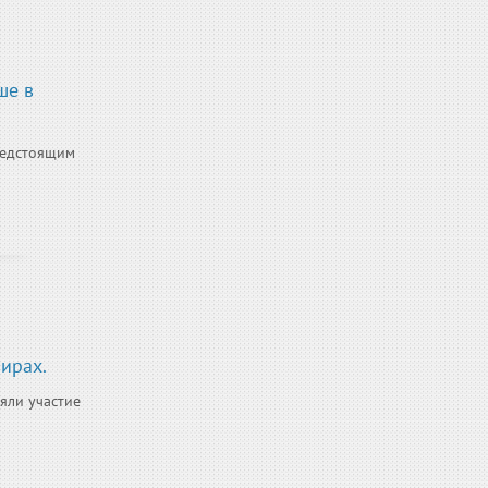
ше в
редстоящим
ирах.
яли участие