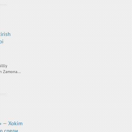
irish
bi
lliy
n Zamona...
» — Xokim
ю среди