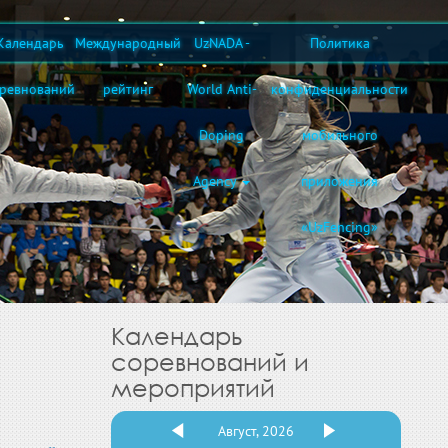
Календарь
Международный
UzNADA -
Политика
оревнований
рейтинг
World Anti-
конфиденциальности
Doping
мобильного
Agency
приложения
«UzFencing»
Календарь
соревнований и
мероприятий
Август, 2026