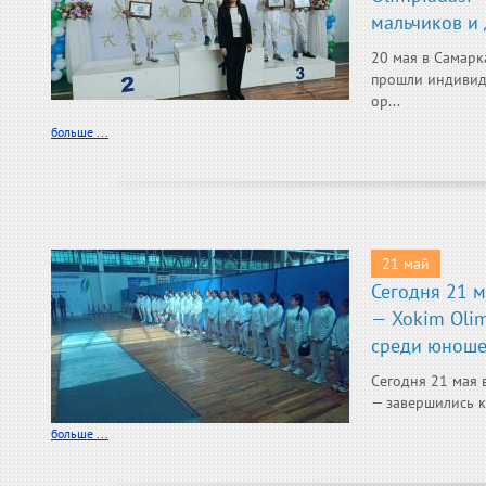
мальчиков и 
20 мая в Самарк
прошли индивид
ор...
больше ...
21 май
Сегодня 21 
— Xokim Oli
среди юношей
Сегодня 21 мая 
— завершились к
больше ...